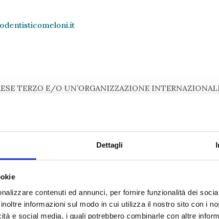
odentisticomeloni.it
AESE TERZO E/O UN’ORGANIZZAZIONE INTERNAZIONAL
sferiti all’estero all’interno o all’esterno dell’Unione Eur
ersonali potranno essere inviati presso aziende residenti al
i
protocollo HTTPS e accesso con account personale
.
Dettagli
ookie
TERI
nalizzare contenuti ed annunci, per fornire funzionalità dei socia
inoltre informazioni sul modo in cui utilizza il nostro sito con i 
matizzata e/o manuale, con modalità e strumenti volti a g
icità e social media, i quali potrebbero combinarle con altre inform
 appositamente incaricati.