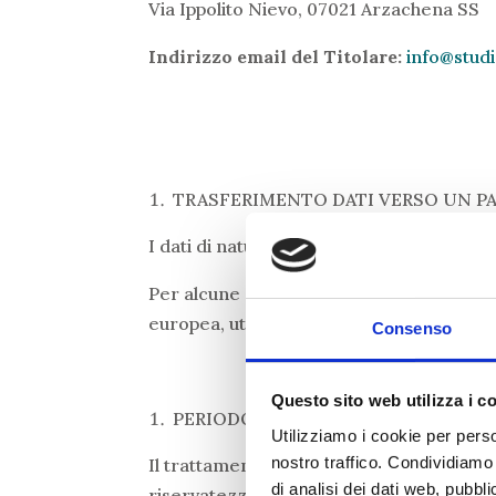
Via Ippolito Nievo, 07021 Arzachena SS
Indirizzo email del Titolare:
info@studi
TRASFERIMENTO DATI VERSO UN P
I dati di natura personale non saranno tra
Per alcune specifiche lavorazioni i dati p
europea, utilizzando portali web dotati d
Consenso
Questo sito web utilizza i c
PERIODO DI CONSERVAZIONE O CRI
Utilizziamo i cookie per perso
nostro traffico. Condividiamo 
Il trattamento sarà svolto in forma auto
di analisi dei dati web, pubbl
riservatezza, ad opera di soggetti di ciò