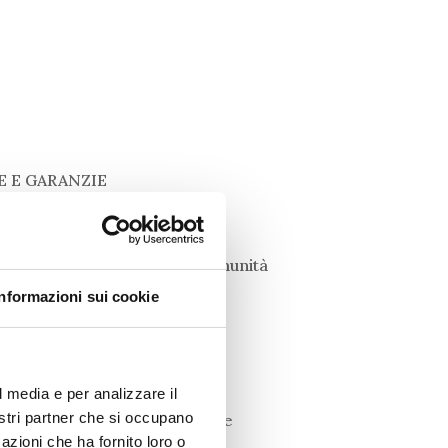
E E GARANZIE
opea.
l’estero, all’interno della comunità
Informazioni sui cookie
l media e per analizzare il
nostri partner che si occupano
arantire la massima sicurezza e
azioni che ha fornito loro o