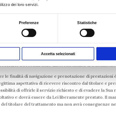
lizzo dei loro servizi.
 5 comma 1 lett. e) del Reg. UE 2016/679 i dati personali ra
ressati per un arco di tempo non superiore al conseguimento 
Preferenze
Statistiche
dei dati di natura personale forniti dipende dalla finalità 
 la Data Retention Policy del titolare del trattamento.
Accetta selezionati
IUTO
ecessario a seconda delle differenti finalità di trattamento
per le finalità di navigazione e prenotazione di prestazion
legittima aspettativa di ricevere riscontro dal titolare e p
bilità di offrirle il servizio richiesto e di evadere la Sua r
 facoltativo e dovrà essere da Lei liberamente prestato. I
ter del titolare del trattamento ma non avrà conseguenze nega