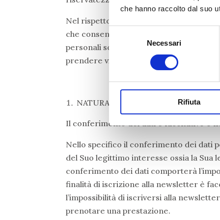
che hanno raccolto dal suo uti
Nel rispetto di quanto previsto dall’art.
Selezione
che consenta l’identificazione degli inte
Necessari
del
personali sono trattati. La conservazione 
consenso
prendere visione della stessa consultando
Rifiuta
NATURA DEL CONFERIMENTO E RIF
Il conferimento dei dati è facoltativo o n
Nello specifico il conferimento dei dati 
del Suo legittimo interesse ossia la Sua 
conferimento dei dati comporterà l’impossi
finalità di iscrizione alla newsletter è
l’impossibilità di iscriversi alla newslet
prenotare una prestazione.