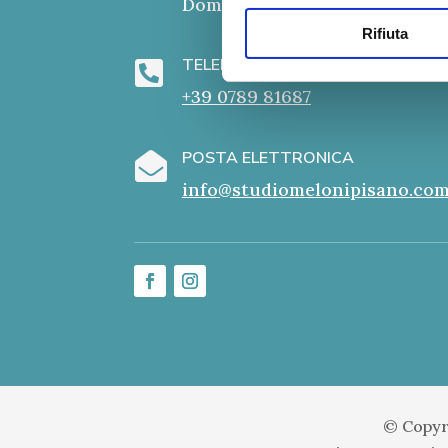
Domenica: Chiuso
Rifiuta
TELEFONO

+39 0789 81687
POSTA ELETTRONICA

info@studiomelonipisano.co
© Copyr